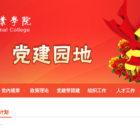
党内规章
政策理论
党建带团建
组织工作
人才工作
计划
..